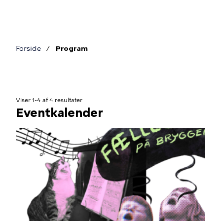
Gå
til
hovedindhold
Forside
Program
Brødkrumme
Viser 1-4 af 4 resultater
Eventkalender
Det
sker