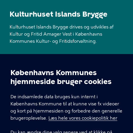
Kulturhuset Islands Brygge
Kulturhuset Islands Brygge drives og udvikles af
Kultur og Fritid Amager Vest i Københavns
Kommunes Kultur- og Fritidsforvaltning.
KONTAKT
Københavns Kommunes
Islands Brygge 18, 2300 København S
Cookieindstillinger
hjemmeside bruger cookies
EAN: 5798 0097 80584
De indsamlede data bruges kun internt i
Københavns Kommune til at kunne vise fx videoer
LINKS
og kort på hjemmesiden og forbedre den generelle
brugeroplevelse.
Læs hele vores cookiepolitik her
FAQ
Du kan ændre dine valg senere ved at klikke på