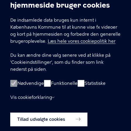
Cookieindstillinger
hjemmeside bruger cookies
FAQ
De indsamlede data bruges kun internt i
God Adgang
Københavns Kommune til at kunne vise fx videoer
og kort på hjemmesiden og forbedre den generelle
Følg KIB på facebook
brugeroplevelse.
Læs hele vores cookiepolitik her
Følg KIB på instagram
Du kan ændre dine valg senere ved at klikke på
'Cookieindstillinger', som du finder som link
Tilmeld dig vores nyhedsbrev
nederst på siden.
Tilgængelighedserklæring
Nødvendige
Funktionelle
Statistiske
Cookiepolitik
Vis cookieforklaring
Cookieindstillinger
Tillad udvalgte cookies