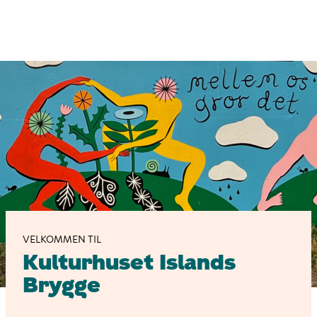
Gå
til
hovedindhold
Kulturhuset
Islands
Brygge
VELKOMMEN TIL
Kulturhuset Islands
Brygge