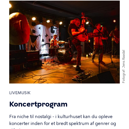
Jens Raadal
Fotograf
LIVEMUSIK
Koncertprogram
Fra niche til nostalgi - i kulturhuset kan du opleve
koncerter inden for et bredt spektrum af genrer og