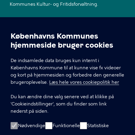
Kommunes Kultur- og Fritidsforvaltning.
KONTAKT
Københavns Kommunes
Islands Brygge 18, 2300 København S
Cookieindstillinger
hjemmeside bruger cookies
EAN: 5798 0097 80584
De indsamlede data bruges kun internt i
Københavns Kommune til at kunne vise fx videoer
LINKS
og kort på hjemmesiden og forbedre den generelle
brugeroplevelse.
Læs hele vores cookiepolitik her
FAQ
Du kan ændre dine valg senere ved at klikke på
God Adgang
'Cookieindstillinger', som du finder som link
nederst på siden.
Følg KIB på facebook
Følg KIB på instagram
Nødvendige
Funktionelle
Statistiske