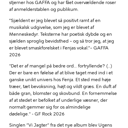
stjerner hos GAFFA og har fået overvældende roser
af anmelderstablen og publikum.
”Sjældent er jeg blevet så positivt ramt af en
musikalsk udgivelse, som jeg er blevet af
Menneskedyr. Teksterne har poetisk dybde og en
sjælden sproglig bevidsthed – og så tror jeg, at jeg
er blevet smaskforelsket i Fenjas vokal.”– GAFFA
2026
"Det er af mangel på bedre ord… fortryllende? (..)
Der er bare en følelse af at blive taget med ind i et
ganske unikt univers hos Fenja. Et sted med høje
træer, tæt bevoksning, højt og vildt græs. En duft af
både gran, blomster og skovbund. En fornemmelse
af at stedet er befolket af underlige væsner, der
normalt gemmer sig for os almindelige
dødelige." - GF Rock 2026
Singlen ”Vi Jagter” fra det nye album blev Ugens