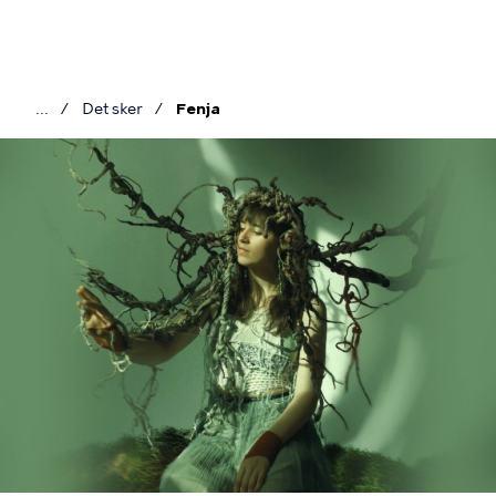
Gå
til
hovedindhold
Det sker
Fenja
Brødkrumme